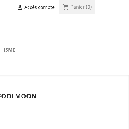
shopping_cart

Panier
(0)
Accés compte
HISME
T FOOLMOON