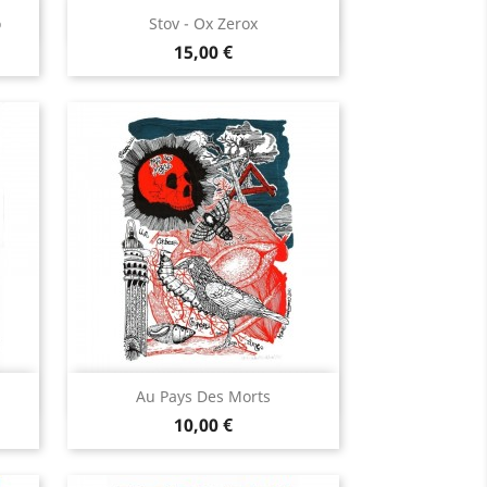
Aperçu rapide

o
Stov - Ox Zerox
Prix
15,00 €
Aperçu rapide

Au Pays Des Morts
Prix
10,00 €