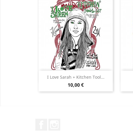
Aperçu rapide

I Love Sarah + Kitchen Tool...
Prix
10,00 €
Facebook
Instagram