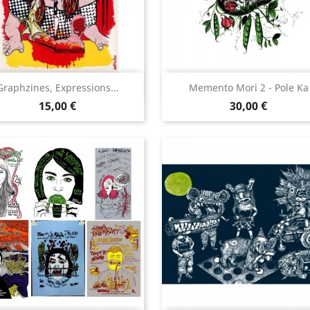
Aperçu rapide
Aperçu rapide


Graphzines, Expressions...
Memento Mori 2 - Pole Ka
Prix
Prix
15,00 €
30,00 €