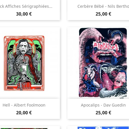
Aperçu rapide
Aperçu rapide


ck Affiches Sérigraphiées...
Cerbère Bébé - Nils Berth
Prix
Prix
30,00 €
25,00 €
Aperçu rapide
Aperçu rapide


Hell - Albert Foolmoon
Apocalips - Dav Guedin
Prix
Prix
20,00 €
25,00 €