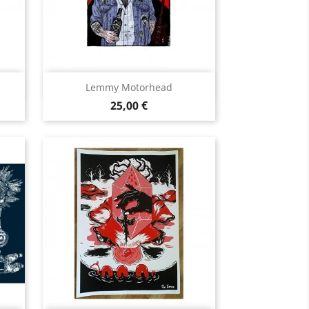
Aperçu rapide

Lemmy Motorhead
Prix
25,00 €