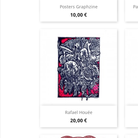
Aperçu rapide

Posters Graphzine
Pa
Prix
10,00 €
Aperçu rapide

Rafael Houée
Prix
20,00 €