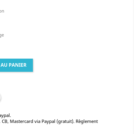
oon
ge
 AU PANIER
aypal.
, CB, Mastercard via Paypal (gratuit). Règlement