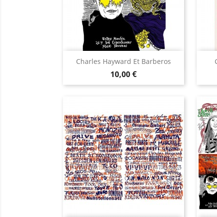
Aperçu rapide

Charles Hayward Et Barberos
Prix
10,00 €