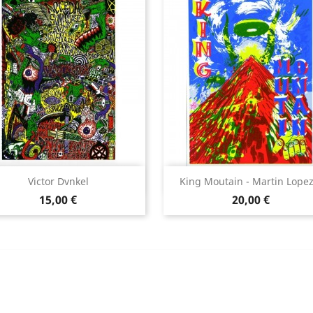
Aperçu rapide
Aperçu rapide


Victor Dvnkel
King Moutain - Martin Lopez.
Prix
Prix
15,00 €
20,00 €