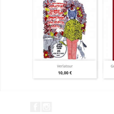
Aperçu rapide

Verlatour
G
Prix
10,00 €
Facebook
Instagram