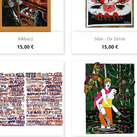
Aperçu rapide
Aperçu rapide


Alkbazz
Stov - Ox Zerox
Prix
Prix
15,00 €
15,00 €