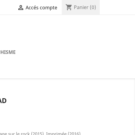
shopping_cart

Panier
(0)
Accés compte
HISME
AD
age sur le rock (2015). Imprimée (2016)