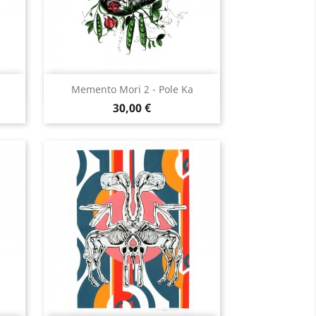
Aperçu rapide

Memento Mori 2 - Pole Ka
Prix
30,00 €