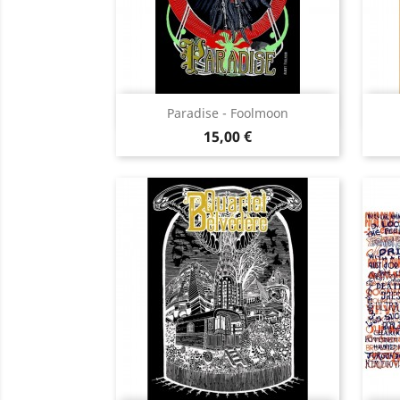
Aperçu rapide

Paradise - Foolmoon
Prix
15,00 €