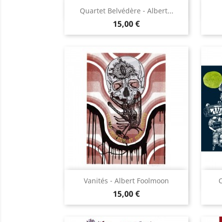
Aperçu rapide

Quartet Belvédère - Albert...
Prix
15,00 €
Aperçu rapide

Vanités - Albert Foolmoon
C
Prix
15,00 €