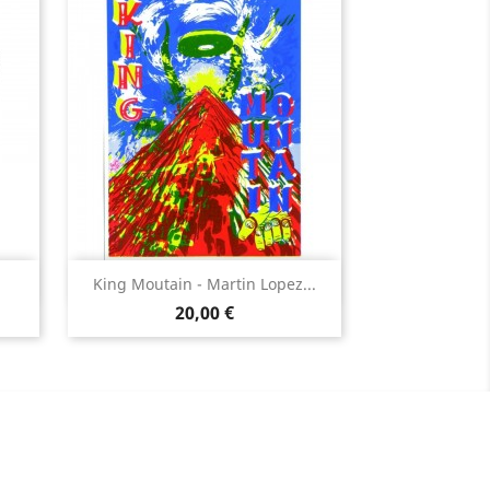
Aperçu rapide

King Moutain - Martin Lopez...
Prix
20,00 €