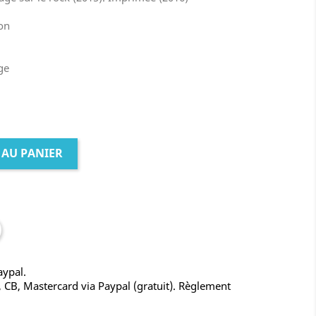
oon
ge
 AU PANIER
aypal.
, CB, Mastercard via Paypal (gratuit). Règlement