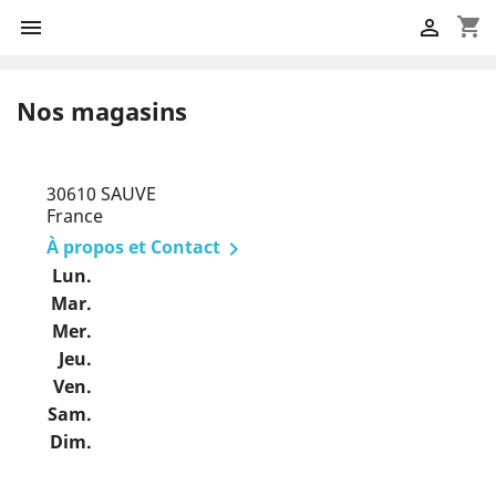
shopping_cart


Nos magasins
30610 SAUVE
France
À propos et Contact

Lun.
Mar.
Mer.
Jeu.
Ven.
Sam.
Dim.