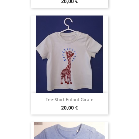
Prix
20,00 €
Tee-Shirt Enfant Girafe
Prix
20,00 €