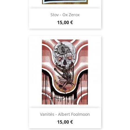
Stov - Ox Zerox
Prix
15,00 €
Vanités - Albert Foolmoon
Prix
15,00 €