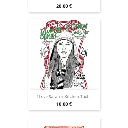
Prix
20,00 €
I Love Sarah + Kitchen Tool...
Prix
10,00 €