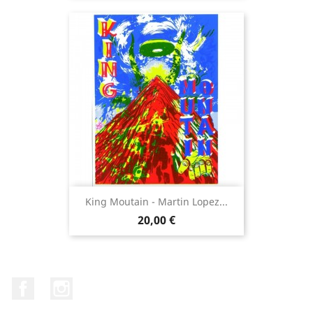
King Moutain - Martin Lopez...
Prix
20,00 €
Facebook
Instagram