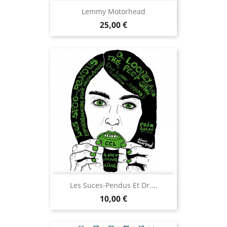
Lemmy Motorhead
Prix
25,00 €
Les Suces-Pendus Et Dr....
Prix
10,00 €