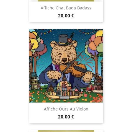
Affiche Chat Bada Badass
Prix
20,00 €
Affiche Ours Au Violon
Prix
20,00 €