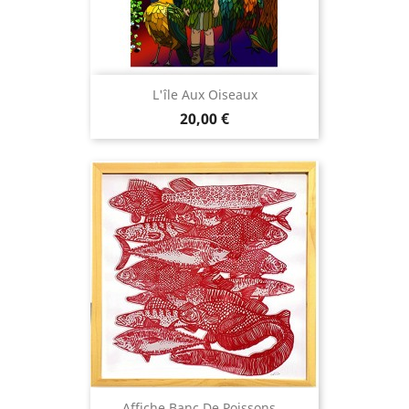
L'île Aux Oiseaux
Prix
20,00 €
Affiche Banc De Poissons...