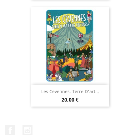
Les Cévennes, Terre D'art...
Prix
20,00 €
Facebook
Instagram