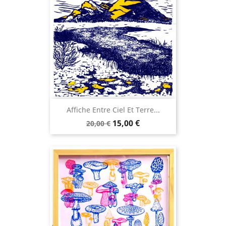
Affiche Entre Ciel Et Terre...
Prix
Prix
15,00 €
20,00 €
de
base