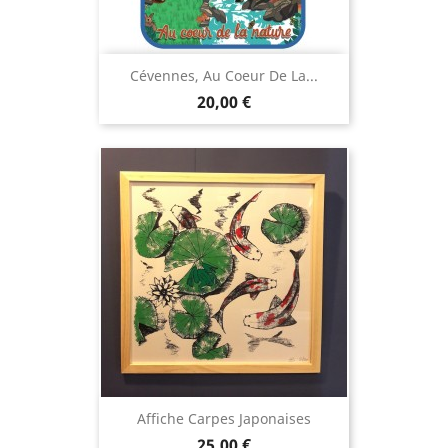
Cévennes, Au Coeur De La...
Prix
20,00 €
Affiche Carpes Japonaises
Prix
25,00 €