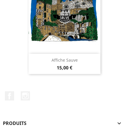
Affiche Sauve
Prix
15,00 €
Facebook
Instagram
PRODUITS
