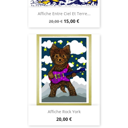
Affiche Entre Ciel Et Terre...
Prix
Prix
15,00 €
20,00 €
de
base
Affiche Rock York
Prix
20,00 €