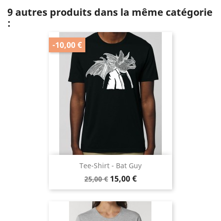
9 autres produits dans la même catégorie
:
-10,00 €
Tee-Shirt - Bat Guy
Prix
Prix
15,00 €
25,00 €
de
base